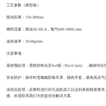
工艺参数（典型值）
‌喷涂距离‌：150-300mm
‌燃料流量‌：煤油30-50L/h，氧气600-1000L/min
‌送粉速率‌：30-60g/min
注意事项
‌基材预处理‌：需喷砂粗化至Sa3级（Ra≥6.3μm），确保结
‌安全防护‌：操作时需佩戴防噪耳罩、隔热手套，避免高压
‌涂层后处理‌：必要时进行封孔或机加工以达到表面精度要求。
捷。欢迎联系我们为您提供佳解决方案。